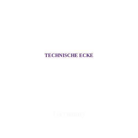
TECHNISCHE ECKE
OLD - MOTORCYCLE -
PARTS
Germany