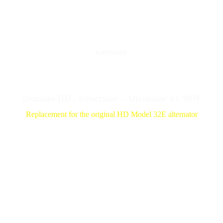
OLD - MOTORCYCLE - PART
Germany
Dynamo HD - Generator - Alternator 6V/90W
Replacement for the original HD Model 32E alternator
for the following motorcycles:
A 749 ccm 1940 - 