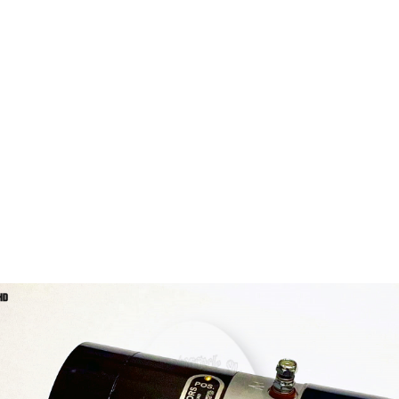
 749 ccm 1945 - 
C 749 ccm 1941 - 
ead 998 ccm - 1200 1948 -
lehead 998 ccm - 1200 ccm 1936 
velhead 1200 ccm 1966 -
ead 883 ccm - 998 ccm 1957 -
cm