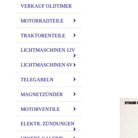
- WL
VERKAUF OLDTIMER
- WL
MOTORRADTEILE
- Panh
TRAKTORENTEILE
- Knuck
- Sho
LICHTMASCHINEN 12V
- Ironh
LICHTMASCHINEN 6V
- Bigfoot 1200 c
TELEGABELN
MAGNETZÜNDER
MOTORVENTILE
ELEKTR. ZÜNDUNGEN